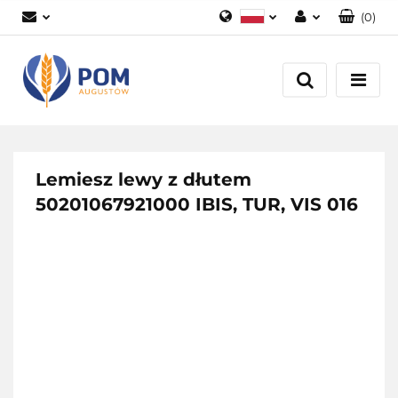
(
0
)
Polski
Zaloguj się
English
Załóż konto
Dodaj zgłoszenie
Zgody cookies
Lemiesz lewy z dłutem
50201067921000 IBIS, TUR, VIS 016