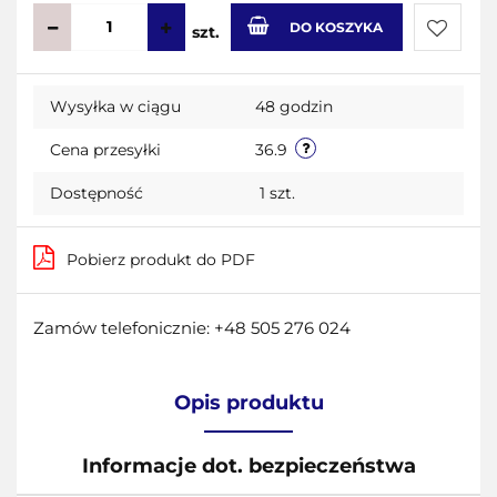
DO KOSZYKA
szt.
Do
Wysyłka w ciągu
48 godzin
przecho
Cena przesyłki
36.9
Dostępność
1
szt.
Pobierz produkt do PDF
Zamów telefonicznie: +48 505 276 024
Opis produktu
Informacje dot. bezpieczeństwa