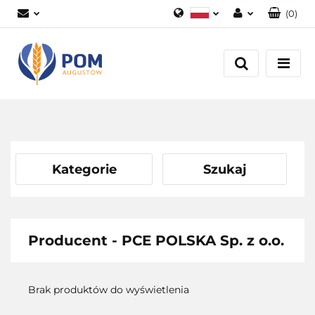
(
0
)
Polski
Zaloguj się
English
Załóż konto
Dodaj zgłoszenie
Zgody cookies
Kategorie
Szukaj
Producent - PCE POLSKA Sp. z o.o.
Brak produktów do wyświetlenia