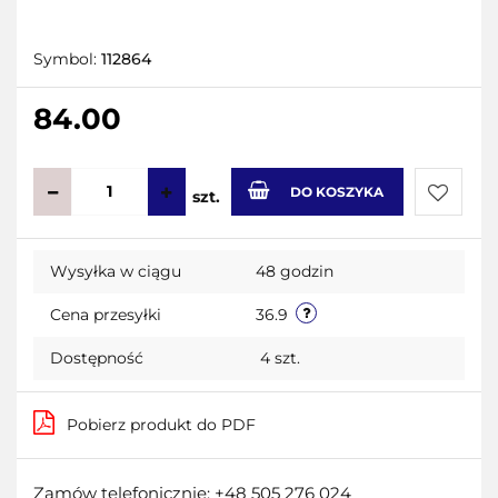
Symbol:
112864
84.00
DO KOSZYKA
szt.
Do
Wysyłka w ciągu
48 godzin
przecho
Cena przesyłki
36.9
Dostępność
4
szt.
Pobierz produkt do PDF
Zamów telefonicznie: +48 505 276 024