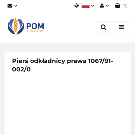
(
0
)
Polski
Zaloguj się
English
Załóż konto
Dodaj zgłoszenie
Zgody cookies
Pierś odkładnicy prawa 1067/91-
002/0