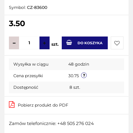
Symbol:
CZ-83600
3.50
DO KOSZYKA
szt.
Do
Wysyłka w ciągu
48 godzin
przecho
Cena przesyłki
30.75
Dostępność
8
szt.
Pobierz produkt do PDF
Zamów telefonicznie: +48 505 276 024