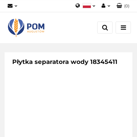
(
0
)
Polski
Zaloguj się
English
Załóż konto
Dodaj zgłoszenie
Zgody cookies
Płytka separatora wody 18345411