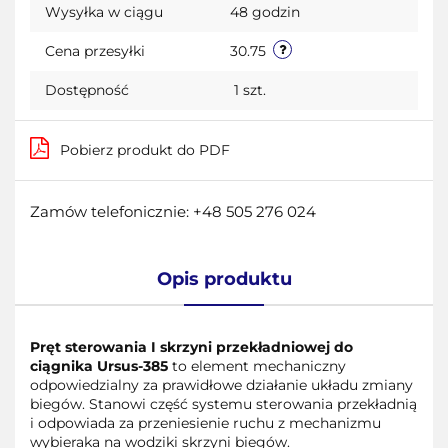
Wysyłka w ciągu
48 godzin
przecho
Cena przesyłki
30.75
Dostępność
1
szt.
Pobierz produkt do PDF
Zamów telefonicznie: +48 505 276 024
Opis produktu
Pręt sterowania I skrzyni przekładniowej do
ciągnika Ursus-385
to element mechaniczny
odpowiedzialny za prawidłowe działanie układu zmiany
biegów. Stanowi część systemu sterowania przekładnią
i odpowiada za przeniesienie ruchu z mechanizmu
wybieraka na wodziki skrzyni biegów.