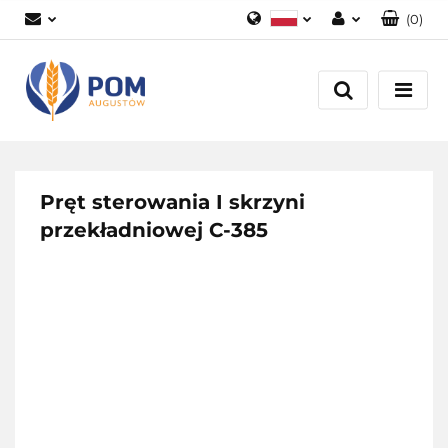
(
0
)
Polski
Zaloguj się
English
Załóż konto
Dodaj zgłoszenie
Zgody cookies
Pręt sterowania I skrzyni
przekładniowej C-385