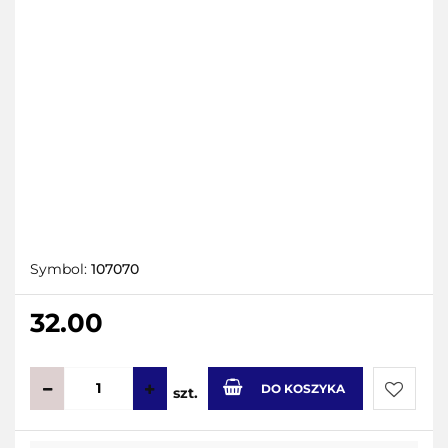
Symbol:
107070
32.00
DO KOSZYKA
szt.
Do