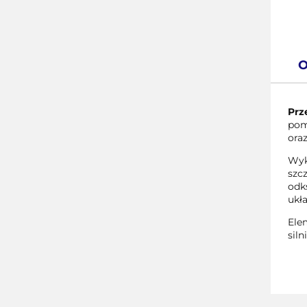
O
Prz
pom
ora
Wyk
szc
odk
ukł
Ele
siln