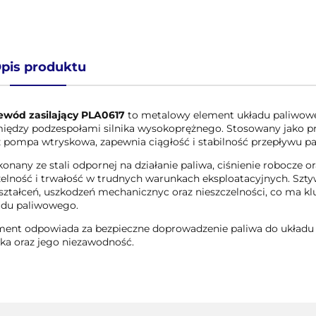
pis produktu
ewód zasilający PLA0617
to metalowy element układu paliwowe
iędzy podzespołami silnika wysokoprężnego. Stosowany jako prze
z pompa wtryskowa, zapewnia ciągłość i stabilność przepływu pa
onany ze stali odpornej na działanie paliwa, ciśnienie robocze 
zelność i trwałość w trudnych warunkach eksploatacyjnych. Szt
ształceń, uszkodzeń mechanicznyc oraz nieszczelności, co ma kl
adu paliwowego.
ment odpowiada za bezpieczne doprowadzenie paliwa do układu 
ika oraz jego niezawodność.