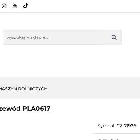
CI ROLNICZE
ZABAWKI
NASZE PRODUKTY
ZABAWKI
NASZE PR
 MASZYN ROLNICZYCH
zewód PLA0617
Symbol:
CZ-71926