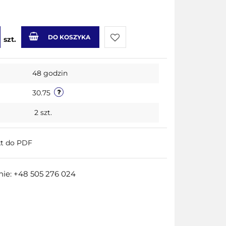
DO KOSZYKA
szt.
Do
48 godzin
przechowalni
30.75
2
szt.
kt do PDF
ie: +48 505 276 024