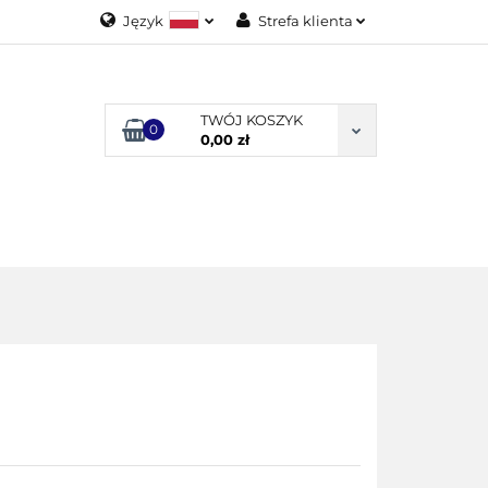
Język
Strefa klienta
Polski
Zaloguj się
English
Załóż konto
TWÓJ KOSZYK
0
Dodaj zgłoszenie
0,00 zł
Zgody cookies
ODUKTY