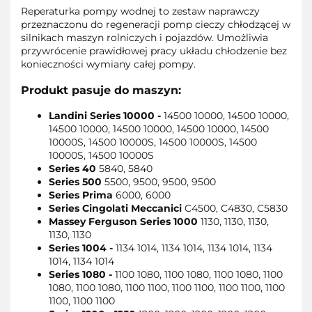
Reperaturka pompy wodnej to zestaw naprawczy
przeznaczonu do regeneracji pomp cieczy chłodzącej w
silnikach maszyn rolniczych i pojazdów. Umożliwia
przywrócenie prawidłowej pracy układu chłodzenie bez
konieczności wymiany całej pompy.
Produkt pasuje do maszyn:
Landini
Series 10000 -
14500 10000, 14500 10000,
14500 10000, 14500 10000, 14500 10000, 14500
10000S, 14500 10000S, 14500 10000S, 14500
10000S, 14500 10000S
Series 40
5840, 5840
Series 500
5500, 9500, 9500, 9500
Series Prima
6000, 6000
Series Cingolati Meccanici
C4500, C4830, C5830
Massey Ferguson
Series 1000
1130, 1130, 1130,
1130, 1130
Series 1004 -
1134 1014, 1134 1014, 1134 1014, 1134
1014, 1134 1014
Series 1080 -
1100 1080, 1100 1080, 1100 1080, 1100
1080, 1100 1080, 1100 1100, 1100 1100, 1100 1100, 1100
1100, 1100 1100