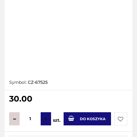
Symbol:
CZ-67525
30.00
DO KOSZYKA
szt.
Do