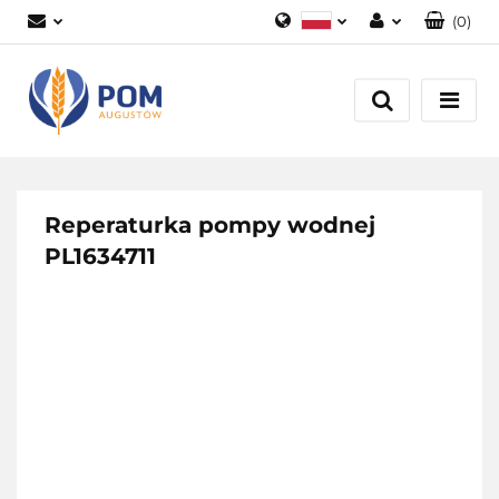
(
0
)
Polski
Zaloguj się
English
Załóż konto
Dodaj zgłoszenie
Zgody cookies
Reperaturka pompy wodnej
PL1634711