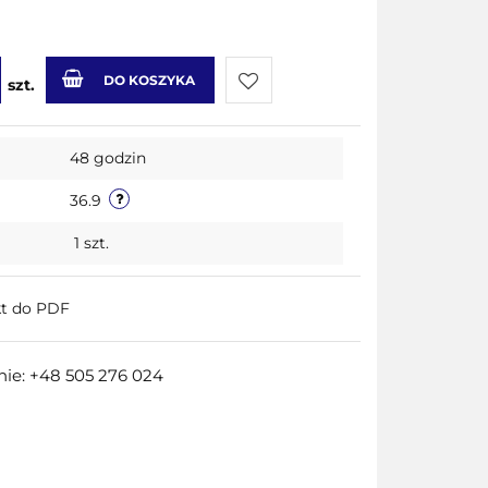
DO KOSZYKA
szt.
Do
48 godzin
przechowalni
36.9
1
szt.
kt do PDF
ie: +48 505 276 024