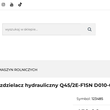
CI ROLNICZE
ZABAWKI
NASZE PRODUKTY
ZABAWKI
NASZE PR
 MASZYN ROLNICZYCH
zdzielacz hydrauliczny Q45/2E-F1SN D010
Symbol:
123485