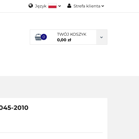
Język
Strefa klienta
Polski
Zaloguj się
English
Załóż konto
TWÓJ KOSZYK
0
Dodaj zgłoszenie
0,00 zł
Zgody cookies
ODUKTY
-045-2010