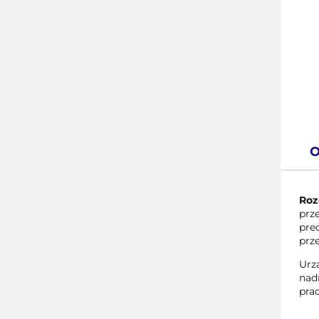
O
Roz
prz
pre
prz
Urz
nad
pra