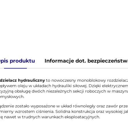
pis produktu
Informacje dot. bezpieczeństw
dzielacz hydrauliczny
to nowoczesny monoblokowy rozdzielacz 
epływem oleju w układach hydrauliki siłowej. Dzięki elektryczn
cyzyjną obsługę dwóch niezależnych sekcji roboczych w maszyn
emysłowych.
ądzenie zostało wyposażone w układ równoległy oraz zawór prze
mierny wzrostem ciśnienia. Solidna konstrukcja oraz wysokiej 
cę nawet w trudnych warunkach eksploatacyjnych.