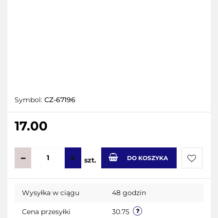
Symbol:
CZ-67196
17.00
DO KOSZYKA
szt.
Do
Wysyłka w ciągu
48 godzin
przecho
Cena przesyłki
30.75