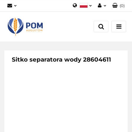
(
0
)
Polski
Zaloguj się
English
Załóż konto
Dodaj zgłoszenie
Zgody cookies
Sitko separatora wody 28604611