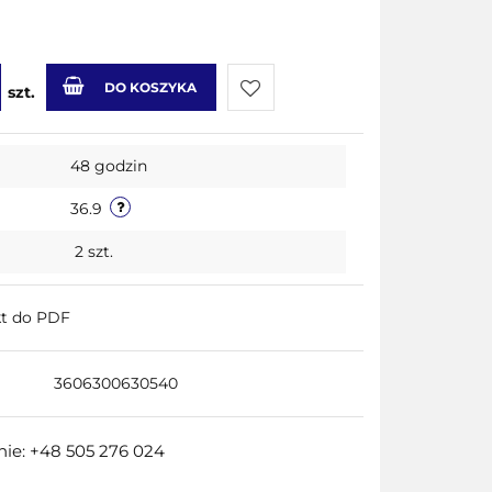
DO KOSZYKA
szt.
Do
48 godzin
przechowalni
36.9
2
szt.
kt do PDF
3606300630540
ie: +48 505 276 024