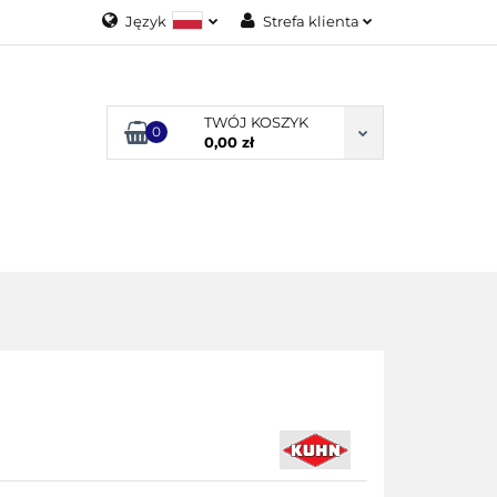
Język
Strefa klienta
Polski
Zaloguj się
English
Załóż konto
TWÓJ KOSZYK
0
Dodaj zgłoszenie
0,00 zł
Zgody cookies
ODUKTY