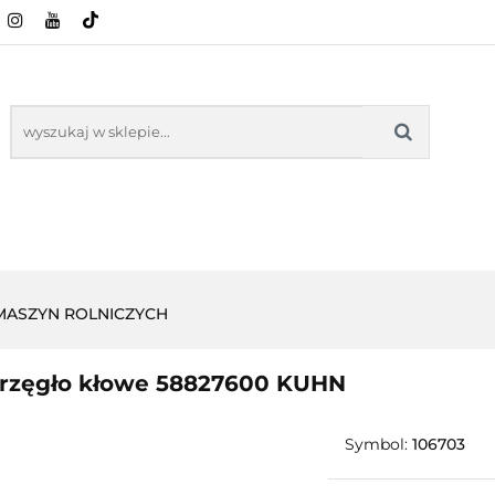
CI ROLNICZE
ZABAWKI
NASZE PRODUKTY
ZABAWKI
NASZE PR
 MASZYN ROLNICZYCH
rzęgło kłowe 58827600 KUHN
Symbol:
106703