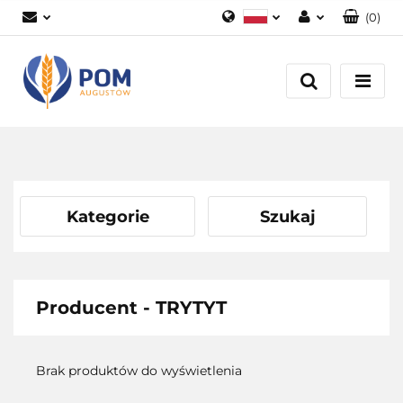
(
0
)
Polski
Zaloguj się
English
Załóż konto
Dodaj zgłoszenie
Zgody cookies
Kategorie
Szukaj
Producent - TRYTYT
Brak produktów do wyświetlenia