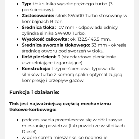
Typ:
tłok silnika wysokoprężnego turbo (3-
pierścieniowy).
Zastosowanie:
silnik SW400 Turbo stosowany w
kombajnach Bizon.
Średnica tłoka:
107 mm - odpowiada ednicy
cylindra silnika SW400 Turbo.
Wysokość całkowita:
ok. 132,5-145,5 mm.
Średnica sworznia tłokowego:
33 mm - określa
średnicę otworu pod sworzeń w tłoku.
Ilość pierścieni:
3 (standardowe pierścienie
uszczelniające i zgarniające).
Konstrukcja:
trzypierścieniowa, typowa dla
silników turbo z komorą spalin optymalizującą
kompresję i przepływ gazów.
Funkcja i działanie:
Tłok jest najważniejszą częścią mechanizmu
tłokowo-korbowego:
podczas ssania przemieszcza się w dół i zasysa
mieszankę powietrza (lub powietrze w silnikach
Diesel);
w górę spręża mieszankę, co podnosi jej