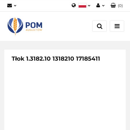
(
0
)
Polski
Zaloguj się
English
Załóż konto
Dodaj zgłoszenie
Zgody cookies
Tłok 1.3182.10 1318210 17185411