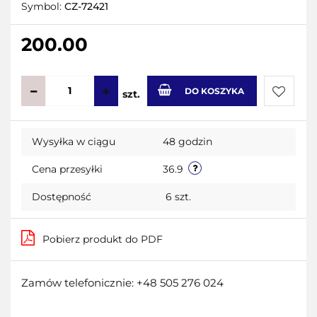
Symbol:
CZ-72421
200.00
DO KOSZYKA
szt.
Do
Wysyłka w ciągu
48 godzin
przecho
Cena przesyłki
36.9
Dostępność
6
szt.
Pobierz produkt do PDF
Zamów telefonicznie: +48 505 276 024