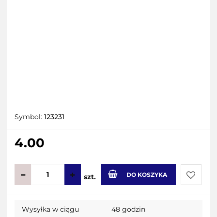
Symbol:
123231
4.00
DO KOSZYKA
szt.
Do
Wysyłka w ciągu
48 godzin
przecho