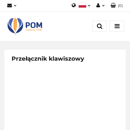
(
0
)
Polski
Zaloguj się
English
Załóż konto
Dodaj zgłoszenie
Zgody cookies
Przełącznik klawiszowy