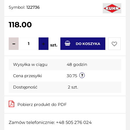
Symbol:
122736
118.00
DO KOSZYKA
szt.
Do
Wysyłka w ciągu
48 godzin
przecho
Cena przesyłki
30.75
Dostępność
2
szt.
Pobierz produkt do PDF
Zamów telefonicznie: +48 505 276 024