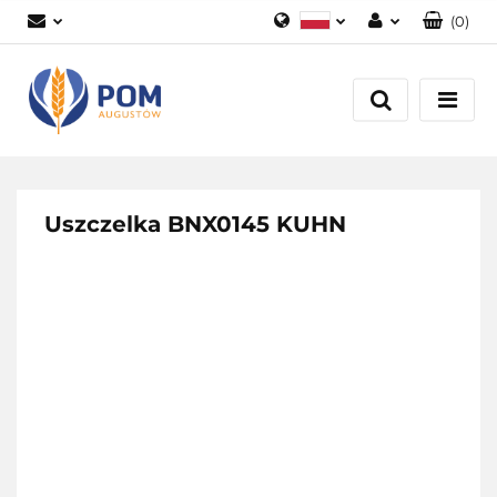
(
0
)
Polski
Zaloguj się
English
Załóż konto
Dodaj zgłoszenie
Zgody cookies
Uszczelka BNX0145 KUHN