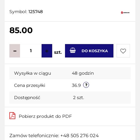
Symbol:
125748
85.00
DO KOSZYKA
szt.
Do
Wysyłka w ciągu
48 godzin
przecho
Cena przesyłki
36.9
Dostępność
2
szt.
Pobierz produkt do PDF
Zamów telefonicznie: +48 505 276 024