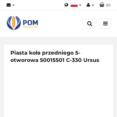
(
0
)
Polski
Zaloguj się
English
Załóż konto
Dodaj zgłoszenie
Zgody cookies
Piasta koła przedniego 5-
otworowa 50015501 C-330 Ursus