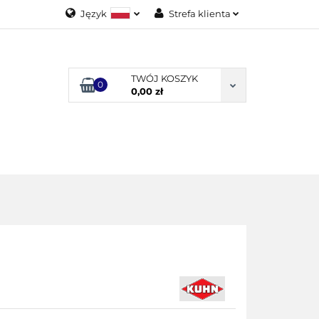
Język
Strefa klienta
Polski
Zaloguj się
English
Załóż konto
TWÓJ KOSZYK
0
Dodaj zgłoszenie
0,00 zł
Zgody cookies
ODUKTY