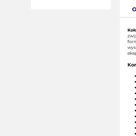
O
Koł
zwi
for
wys
eksp
Kom