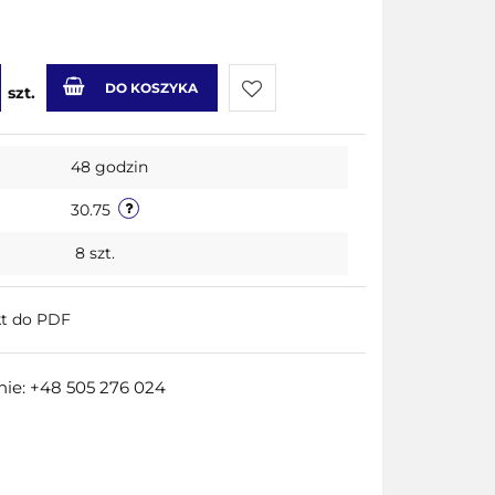
DO KOSZYKA
szt.
Do
48 godzin
przechowalni
30.75
8
szt.
kt do PDF
ie: +48 505 276 024