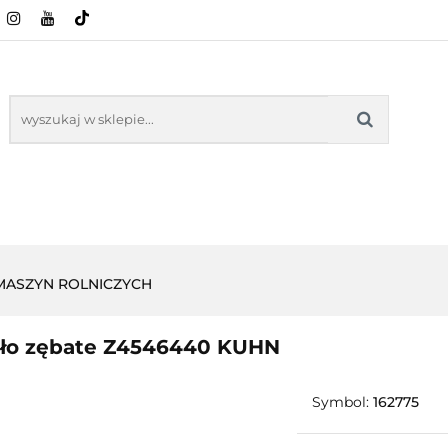
CI ROLNICZE
ZABAWKI
NASZE PRODUKTY
ZABAWKI
NASZE PR
 MASZYN ROLNICZYCH
ło zębate Z4546440 KUHN
Symbol:
162775