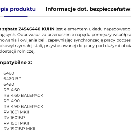
pis produktu
Informacje dot. bezpieczeństw
o zębate Z4546440 KUHN
jest elementem układu napędowego 
jających. Odpowiada za przenoszenie napędu pomiędzy współp
mowania i owijania beli, zapewniając synchronzację pracy podz
okowytrzymałej stali, przystosowanej do pracy pod dużymi obc
loatacji rolniczej.
patybilne z:
6460
6460 BP
6490
RB 4.60
RB 4.60 BALEPACK
RB 4.90
RB 4.90 BALEPACK
RV 1601 MKII
RV 1601BP
RV 1901 MKII
RV 1901BP MKII