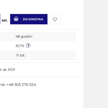
DO KOSZYKA
szt.
Do
48 godzin
przechowalni
30.75
11
szt.
kt do PDF
ie: +48 505 276 024