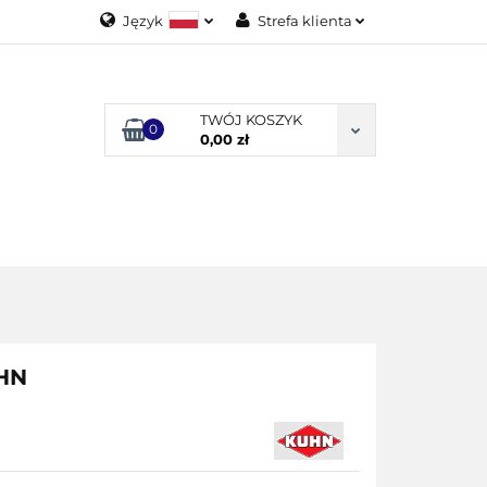
Język
Strefa klienta
Polski
Zaloguj się
English
Załóż konto
TWÓJ KOSZYK
0
Dodaj zgłoszenie
0,00 zł
Zgody cookies
ODUKTY
UHN