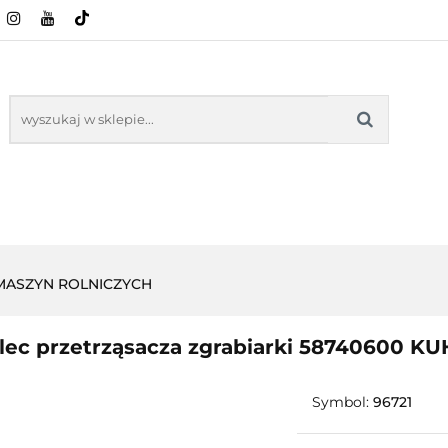
CI ROLNICZE
ZABAWKI
NASZE PRODUKTY
ZABAWKI
NASZE PR
 MASZYN ROLNICZYCH
lec przetrząsacza zgrabiarki 58740600 K
Symbol:
96721