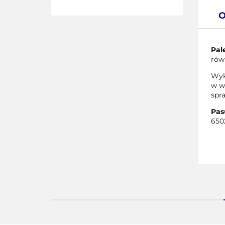
O
Pal
rów
Wyk
w w
spr
Pas
6502