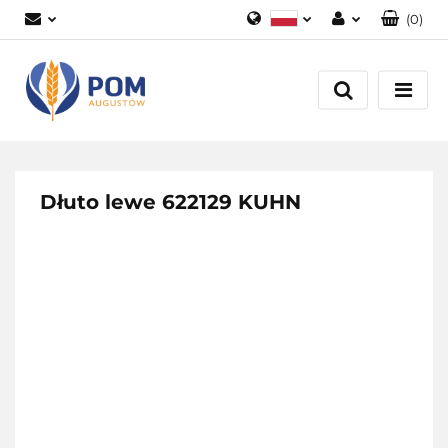
(
0
)
Polski
Zaloguj się
English
Załóż konto
Dodaj zgłoszenie
Zgody cookies
Dłuto lewe 622129 KUHN