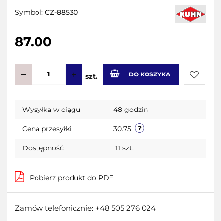
Symbol:
CZ-88530
87.00
DO KOSZYKA
szt.
Do
Wysyłka w ciągu
48 godzin
przecho
Cena przesyłki
30.75
Dostępność
11
szt.
Pobierz produkt do PDF
Zamów telefonicznie: +48 505 276 024