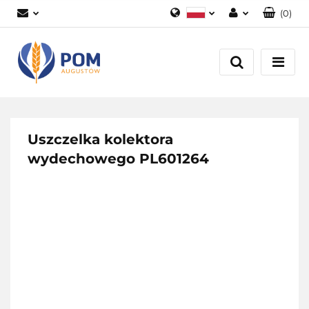
(
0
)
Polski
Zaloguj się
English
Załóż konto
Dodaj zgłoszenie
Zgody cookies
Uszczelka kolektora
wydechowego PL601264