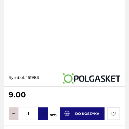
Symbol:
151983
9.00
DO KOSZYKA
szt.
Do