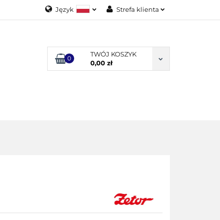
Język
Strefa klienta
Polski
Zaloguj się
English
Załóż konto
TWÓJ KOSZYK
0
Dodaj zgłoszenie
0,00 zł
Zgody cookies
ODUKTY