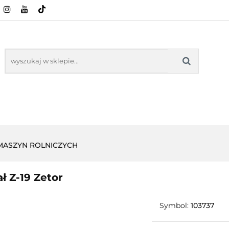
CI ROLNICZE
ZABAWKI
NASZE PRODUKTY
ZABAWKI
NASZE PR
 MASZYN ROLNICZYCH
ł Z-19 Zetor
Symbol:
103737