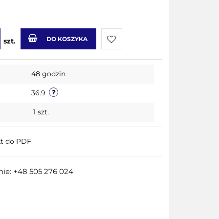
DO KOSZYKA
szt.
Do
48 godzin
przechowalni
36.9
1
szt.
kt do PDF
ie: +48 505 276 024