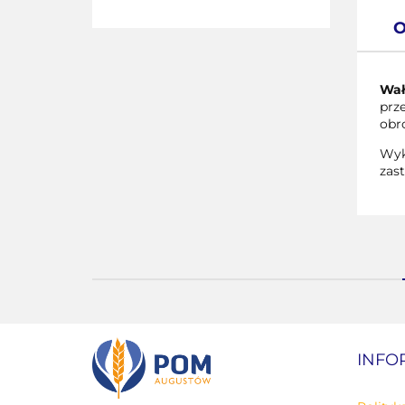
O
Wał
prz
obr
Wyk
zas
INFO