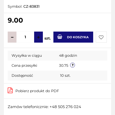
Symbol:
CZ-83831
9.00
DO KOSZYKA
szt.
Do
Wysyłka w ciągu
48 godzin
przecho
Cena przesyłki
30.75
Dostępność
10
szt.
Pobierz produkt do PDF
Zamów telefonicznie: +48 505 276 024