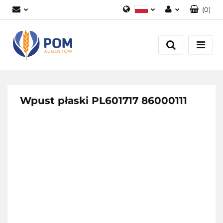
(
0
)
Polski
Zaloguj się
English
Załóż konto
Dodaj zgłoszenie
Zgody cookies
Wpust płaski PL601717 86000111