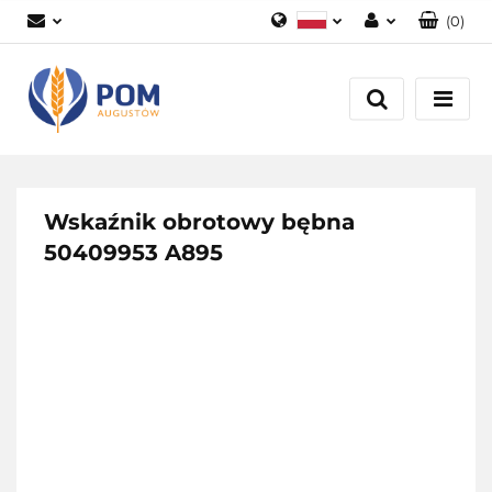
(
0
)
Polski
Zaloguj się
English
Załóż konto
Dodaj zgłoszenie
Zgody cookies
Wskaźnik obrotowy bębna
50409953 A895