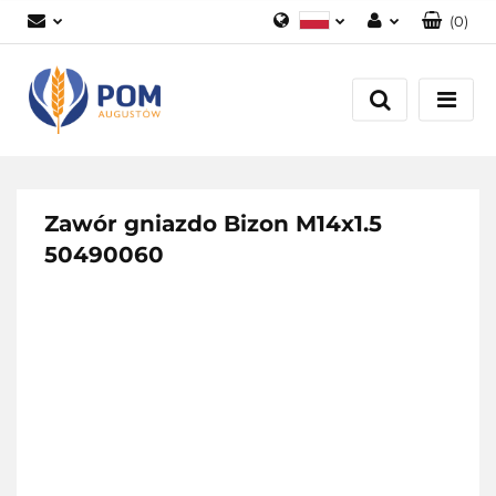
(
0
)
Polski
Zaloguj się
English
Załóż konto
Dodaj zgłoszenie
Zgody cookies
Zawór gniazdo Bizon M14x1.5
50490060