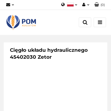
(
0
)
Polski
Zaloguj się
English
Załóż konto
Dodaj zgłoszenie
Zgody cookies
Cięgło układu hydraulicznego
45402030 Zetor