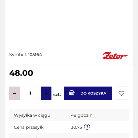
Symbol:
105164
48.00
DO KOSZYKA
szt.
Do
Wysyłka w ciągu
48 godzin
przecho
Cena przesyłki
30.75