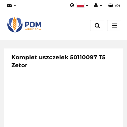
(
0
)
Polski
Zaloguj się
English
Załóż konto
Dodaj zgłoszenie
Zgody cookies
Komplet uszczelek 50110097 T5
Zetor