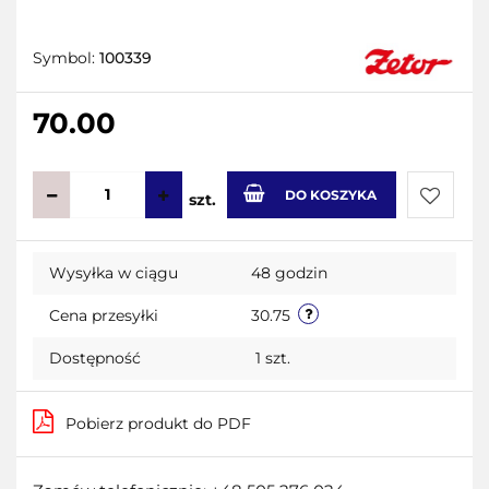
Symbol:
100339
70.00
DO KOSZYKA
szt.
Do
Wysyłka w ciągu
48 godzin
przecho
Cena przesyłki
30.75
Dostępność
1
szt.
Pobierz produkt do PDF