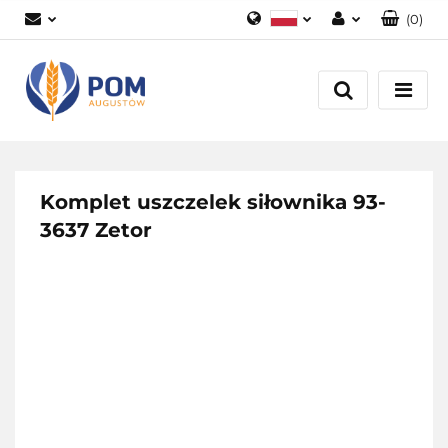
(
0
)
Polski
Zaloguj się
English
Załóż konto
Dodaj zgłoszenie
Zgody cookies
Komplet uszczelek siłownika 93-
3637 Zetor