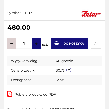
Symbol:
111707
480.00
DO KOSZYKA
szt.
Do
Wysyłka w ciągu
48 godzin
przecho
Cena przesyłki
30.75
Dostępność
2
szt.
Pobierz produkt do PDF