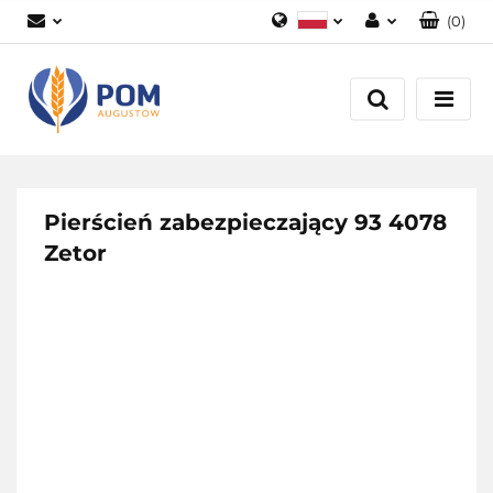
(
0
)
Polski
Zaloguj się
English
Załóż konto
Dodaj zgłoszenie
Zgody cookies
Pierścień zabezpieczający 93 4078
Zetor