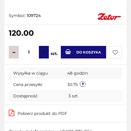
Symbol:
109724
120.00
DO KOSZYKA
szt.
Do
Wysyłka w ciągu
48 godzin
przecho
Cena przesyłki
30.75
Dostępność
3
szt.
Pobierz produkt do PDF