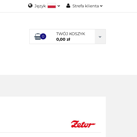
Język
Strefa klienta
Polski
Zaloguj się
English
Załóż konto
TWÓJ KOSZYK
0
Dodaj zgłoszenie
0,00 zł
Zgody cookies
ODUKTY