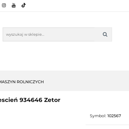
CI ROLNICZE
ZABAWKI
NASZE PRODUKTY
ZABAWKI
NASZE PR
 MASZYN ROLNICZYCH
escień 934646 Zetor
Symbol:
102567