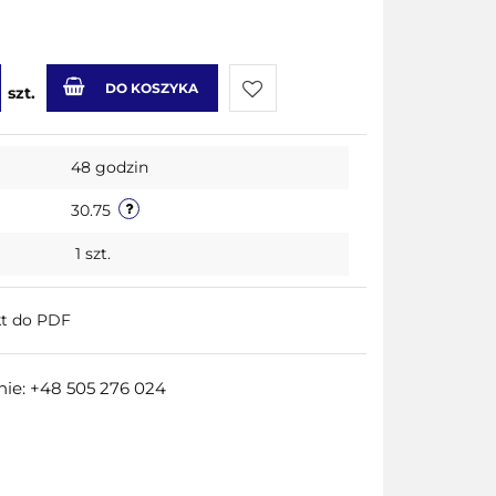
DO KOSZYKA
szt.
Do
48 godzin
przechowalni
30.75
1
szt.
kt do PDF
ie: +48 505 276 024