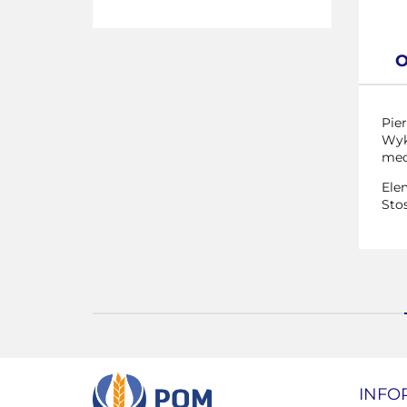
O
Pie
Wyk
mec
Ele
Sto
INFO