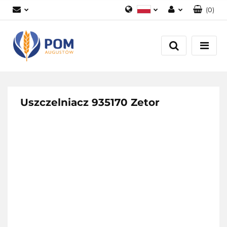
(
0
)
Polski
Zaloguj się
English
Załóż konto
Dodaj zgłoszenie
Zgody cookies
Uszczelniacz 935170 Zetor