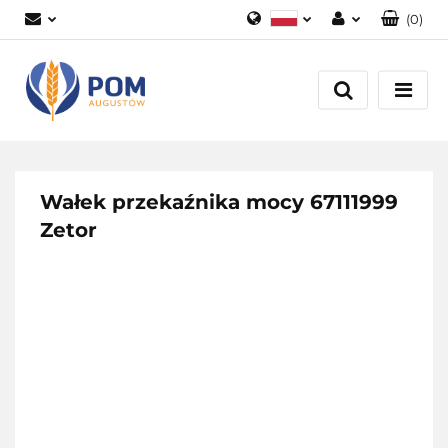
(
0
)
Polski
Zaloguj się
English
Załóż konto
Dodaj zgłoszenie
Zgody cookies
Wałek przekaźnika mocy 67111999
Zetor