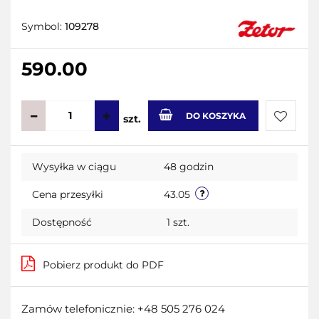
Symbol:
109278
590.00
DO KOSZYKA
szt.
Do
Wysyłka w ciągu
48 godzin
przecho
Cena przesyłki
43.05
Dostępność
1
szt.
Pobierz produkt do PDF
Zamów telefonicznie: +48 505 276 024